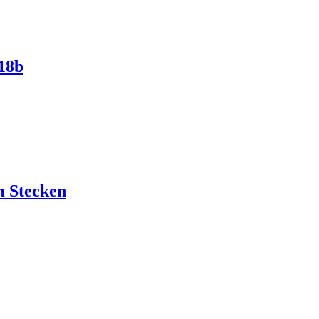
 18b
m Stecken