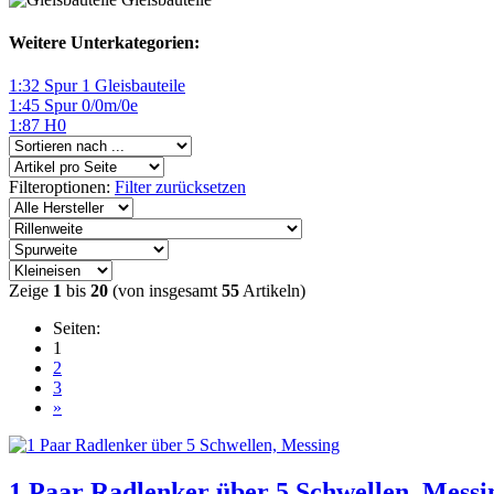
Weitere Unterkategorien:
1:32 Spur 1 Gleisbauteile
1:45 Spur 0/0m/0e
1:87 H0
Filteroptionen:
Filter zurücksetzen
Zeige
1
bis
20
(von insgesamt
55
Artikeln)
Seiten:
1
2
3
»
1 Paar Radlenker über 5 Schwellen, Messi