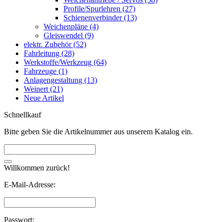
Profile/Spurlehren (27)
Schienenverbinder (13)
Weichenpläne (4)
Gleiswendel (9)
elektr. Zubehör (52)
Fahrleitung (28)
Werkstoffe/Werkzeug (64)
Fahrzeuge (1)
Anlagengestaltung (13)
Weinert (21)
Neue Artikel
Schnellkauf
Bitte geben Sie die Artikelnummer aus unserem Katalog ein.
Willkommen zurück!
E-Mail-Adresse:
Passwort: