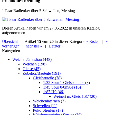
Produktbeschreibung
1 Paar Radlenker über 5 Schwellen, Messing
Diesen Artikel haben wir am 27.05.2022 in unseren Katalog
aufgenommen.
Übersicht
| Artikel
15 von 20
in dieser Kategorie
« Erster
|
«
vorheriger
|
nächster »
|
Letzter »
Kategorien
Weichen/Gleisbau (448)
Weichen (198)
Gleise (45)
Zubehör/Bauteile (191)
Gleisbauteile (78)
1:32 Spur 1 Gleisbauteile (8)
1:45 Spur 0/0m/0e (16)
1:87 H0 (46)
Weinert m. Gleis 1:87 (20)
Weichenlaternen (7)
Schwellen (11)
Puko-Streifen (17)
Weichenantriebe / Servos (38)