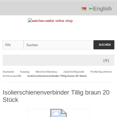
SUCHEN
(
0
)
Startseite
Katalog
Weichen/Gleisbau
Zubehör/Bauteile
Profile/Spurlehren
Schienenprofile
Isolierschienenverbinder Tillig braun 20 Stück
Isolierschienenverbinder Tillig braun 20
Stück