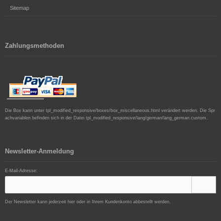
Sitemap
Zahlungsmethoden
Die Box kann unter tpl_modified_responsive/boxes/box_miscellaneous.html verändert werden. Die Spr
achvariablen befinden sich in der Datei tpl_modified_responsive/lang/german/lang_german.custom.
Newsletter-Anmeldung
E-Mail-Adresse:
Der Newsletter kann jederzeit hier oder in Ihrem Kundenkonto abbestellt werden.