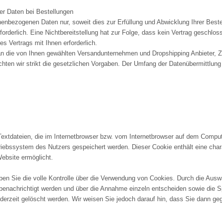
r Daten bei Bestellungen
nenbezogenen Daten nur, soweit dies zur Erfüllung und Abwicklung Ihrer Bestell
rforderlich. Eine Nichtbereitstellung hat zur Folge, dass kein Vertrag geschlo
nes Vertrags mit Ihnen erforderlich.
an die von Ihnen gewählten Versandunternehmen und Dropshipping Anbieter, Zah
eachten wir strikt die gesetzlichen Vorgaben. Der Umfang der Datenübermittlu
extdateien, die im Internetbrowser bzw. vom Internetbrowser auf dem Comput
iebssystem des Nutzers gespeichert werden. Dieser Cookie enthält eine charak
Website ermöglicht.
en Sie die volle Kontrolle über die Verwendung von Cookies. Durch die Auswa
enachrichtigt werden und über die Annahme einzeln entscheiden sowie die S
derzeit gelöscht werden. Wir weisen Sie jedoch darauf hin, dass Sie dann ge