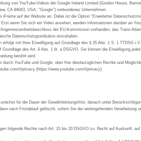
ttung von YouTube-Videos der Google Ireland Limited (Gordon House, Barrow S
iew, CA 94043, USA; "Google") verbundenes Unternehmen.
em iFrame auf der Website an. Dabei ist die Option "Erweiterter Datenschutz
 Erst wenn Sie sich ein Video ansehen, werden Informationen darüber an YouT
 ein Angemessenheitsbeschluss der EU-Kommission vorhanden, das Trans-Atla
päische Datenschutzgrundsätze einzuhalten.
erfolgt mit Ihrer Einwilligung auf Grundlage des § 25 Abs. 1 S. 1 TTDSG i.V.m
f Grundlage des Art. 6 Abs. 1 lit. a DSGVO. Sie können die Einwilligung jede
beitung berührt wird.
 durch YouTube und Google, über Ihre diesbezüglichen Rechte und Möglichke
ube.com/t/privacy (https://www.youtube.com/t/privacy).
unächst für die Dauer der Gewährleistungsfrist, danach unter Berücksichtigun
dann nach Fristablauf gelöscht, sofern Sie der weitergehenden Verarbeitung
ngen folgende Rechte nach Art. 15 bis 20 DSGVO zu: Recht auf Auskunft, auf