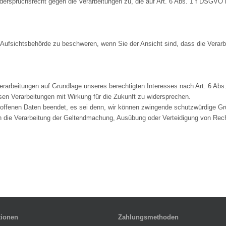
erspruchsrecht gegen die Verarbeitungen zu, die auf Art. 6 Abs. 1 f DSGVO
Aufsichtsbehörde zu beschweren, wenn Sie der Ansicht sind, dass die Verarb
rarbeitungen auf Grundlage unseres berechtigten Interesses nach Art. 6 Abs
esen Verarbeitungen mit Wirkung für die Zukunft zu widersprechen.
roffenen Daten beendet, es sei denn, wir können zwingende schutzwürdige Grü
n die Verarbeitung der Geltendmachung, Ausübung oder Verteidigung von Rec
tionen
Zahlungsmethoden