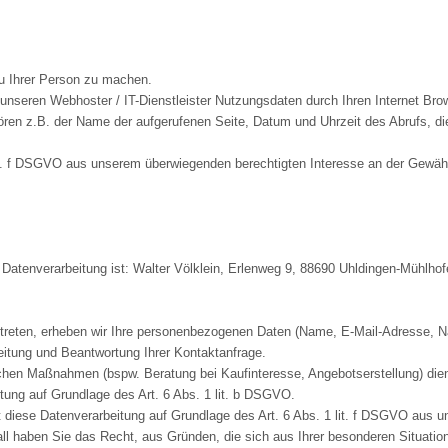
u Ihrer Person zu machen.
nseren Webhoster / IT-Dienstleister Nutzungsdaten durch Ihren Internet Brows
hören z.B. der Name der aufgerufenen Seite, Datum und Uhrzeit des Abrufs, d
 lit. f DSGVO aus unserem überwiegenden berechtigten Interesse an der Gewähr
e Datenverarbeitung ist: Walter Völklein, Erlenweg 9, 88690 Uhldingen-Mühlh
t treten, erheben wir Ihre personenbezogenen Daten (Name, E-Mail-Adresse, N
eitung und Beantwortung Ihrer Kontaktanfrage.
hen Maßnahmen (bspw. Beratung bei Kaufinteresse, Angebotserstellung) dien
itung auf Grundlage des Art. 6 Abs. 1 lit. b DSGVO.
 diese Datenverarbeitung auf Grundlage des Art. 6 Abs. 1 lit. f DSGVO aus 
l haben Sie das Recht, aus Gründen, die sich aus Ihrer besonderen Situation 