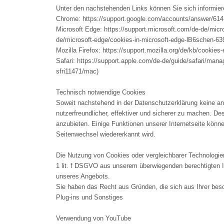
Unter den nachstehenden Links können Sie sich informiere
Chrome: https://support.google.com/accounts/answer/614
Microsoft Edge: https://support.microsoft.com/de-de/mic
de/microsoft-edge/cookies-in-microsoft-edge-lB6schen-
Mozilla Firefox: https://support.mozilla.org/de/kb/cookies
Safari: https://support.apple.com/de-de/guide/safari/man
sfri11471/mac)
Technisch notwendige Cookies
Soweit nachstehend in der Datenschutzerklärung keine a
nutzerfreundlicher, effektiver und sicherer zu machen.
anzubieten. Einige Funktionen unserer Internetseite könn
Seitenwechsel wiedererkannt wird.
Die Nutzung von Cookies oder vergleichbarer Technologien
1 lit. f DSGVO aus unserem überwiegenden berechtigten In
unseres Angebots.
Sie haben das Recht aus Gründen, die sich aus Ihrer beso
Plug-ins und Sonstiges
Verwendung von YouTube