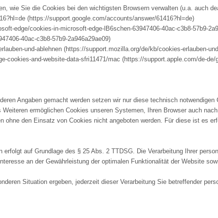
n, wie Sie die Cookies bei den wichtigsten Browsern verwalten (u.a. auch de
16?hl=de (https://support.google.com/accounts/answer/61416?hl=de)
rosoft-edge/cookies-in-microsoft-edge-lB6schen-63947406-40ac-c3b8-57b9-2a9
63947406-40ac-c3b8-57b9-2a946a29ae09)
-erlauben-und-ablehnen (https://support.mozilla.org/de/kb/cookies-erlauben-un
age-cookies-and-website-data-sfri11471/mac (https://support.apple.com/de-de/
nderen Angaben gemacht werden setzen wir nur diese technisch notwendigen
 Des Weiteren ermöglichen Cookies unseren Systemen, Ihren Browser auch nac
en ohne den Einsatz von Cookies nicht angeboten werden. Für diese ist es er
 erfolgt auf Grundlage des § 25 Abs. 2 TTDSG. Die Verarbeitung Ihrer perso
teresse an der Gewährleistung der optimalen Funktionalität der Website sowi
nderen Situation ergeben, jederzeit dieser Verarbeitung Sie betreffender pe