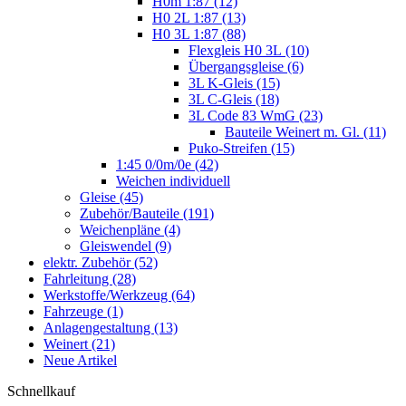
H0m 1:87 (12)
H0 2L 1:87 (13)
H0 3L 1:87 (88)
Flexgleis H0 3L (10)
Übergangsgleise (6)
3L K-Gleis (15)
3L C-Gleis (18)
3L Code 83 WmG (23)
Bauteile Weinert m. Gl. (11)
Puko-Streifen (15)
1:45 0/0m/0e (42)
Weichen individuell
Gleise (45)
Zubehör/Bauteile (191)
Weichenpläne (4)
Gleiswendel (9)
elektr. Zubehör (52)
Fahrleitung (28)
Werkstoffe/Werkzeug (64)
Fahrzeuge (1)
Anlagengestaltung (13)
Weinert (21)
Neue Artikel
Schnellkauf