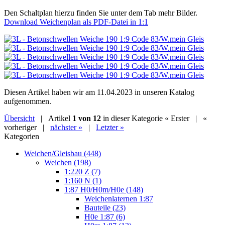
Den Schaltplan hierzu finden Sie unter dem Tab mehr Bilder.
Download Weichenplan als PDF-Datei in 1:1
Diesen Artikel haben wir am 11.04.2023 in unseren Katalog
aufgenommen.
Übersicht
| Artikel
1 von 12
in dieser Kategorie
« Erster
|
«
vorheriger
|
nächster »
|
Letzter »
Kategorien
Weichen/Gleisbau (448)
Weichen (198)
1:220 Z (7)
1:160 N (1)
1:87 H0/H0m/H0e (148)
Weichenlaternen 1:87
Bauteile (23)
H0e 1:87 (6)