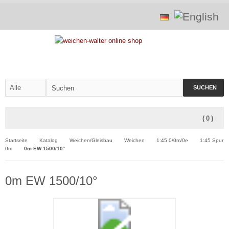
SUCHEN
(
0
)
Startseite
Katalog
Weichen/Gleisbau
Weichen
1:45 0/0m/0e
1:45 Spur
0m
0m EW 1500/10°
0m EW 1500/10°