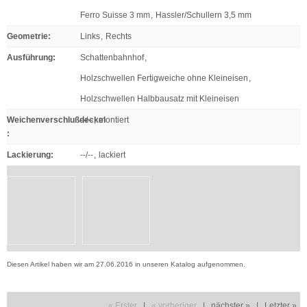
Ferro Suisse 3 mm
,
Hassler/Schullern 3,5 mm
Geometrie
:
Links
,
Rechts
Ausführung
:
Schattenbahnhof
,
Holzschwellen Fertigweiche ohne Kleineisen
,
Holzschwellen Halbbausatz mit Kleineisen
Weichenverschlußdeckel
--/--
,
montiert
:
Lackierung
:
--/--
,
lackiert
Diesen Artikel haben wir am 27.06.2016 in unseren Katalog aufgenommen.
« Erster
|
« vorheriger
|
nächster »
|
Letzter »