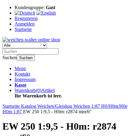
Kundengruppe:
Gast
Registrieren
Anmelden
Startseite
Suchen
Suchen
Menü
Kontakt
Impressum
Kasse
Warenkorb
(
0
)
Artikel
Ihr Warenkorb ist leer.
Startseite
Katalog
Weichen/Gleisbau
Weichen
1:87 H0/H0m/H0e
H0m 1:87
EW 250 1:9,5 - H0m: r2874 mm/6°
EW 250 1:9,5 - H0m: r2874