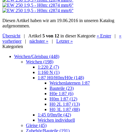
Diesen Artikel haben wir am 19.06.2016 in unseren Katalog
aufgenommen.
Übersicht
| Artikel
5 von 12
in dieser Kategorie
« Erster
|
«
vorheriger
|
nächster »
|
Letzter »
Kategorien
Weichen/Gleisbau (448)
Weichen (198)
1:220 Z (7)
1:160 N (1)
1:87 H0/H0m/H0e (148)
Weichenlaternen 1:87
Bauteile (23)
H0e 1:87 (6)
H0m 1:87 (12)
H0 2L 1:87 (13)
H0 3L 1:87 (88)
1:45 0/0m/0e (42)
Weichen individuell
Gleise (45)
Zubehör/Bauteile (191)