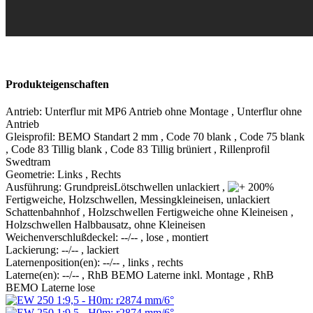
Produkteigenschaften
Antrieb
:
Unterflur mit MP6 Antrieb ohne Montage
,
Unterflur ohne
Antrieb
Gleisprofil
:
BEMO Standart 2 mm
,
Code 70 blank
,
Code 75 blank
,
Code 83 Tillig blank
,
Code 83 Tillig brüniert
,
Rillenprofil
Swedtram
Geometrie
:
Links
,
Rechts
Ausführung
:
Grundpreis
Lötschwellen unlackiert
,
Fertigweiche, Holzschwellen, Messingkleineisen, unlackiert
Schattenbahnhof
,
Holzschwellen Fertigweiche ohne Kleineisen
,
Holzschwellen Halbbausatz, ohne Kleineisen
Weichenverschlußdeckel
:
--/--
,
lose
,
montiert
Lackierung
:
--/--
,
lackiert
Laternenposition(en)
:
--/--
,
links
,
rechts
Laterne(en)
:
--/--
,
RhB BEMO Laterne inkl. Montage
,
RhB
BEMO Laterne lose