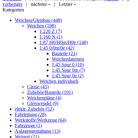
vorheriger
|
nächster »
|
Letzter »
Kategorien
Weichen/Gleisbau (448)
Weichen (198)
1:220 Z (7)
1:160 N (1)
1:87 H0/H0m/H0e (148)
1:45 0/0m/0e (42)
Bauteile (21)
Weichenlaternen
1:45 Spur 0 (10)
1:45 Spur 0m (7)
1:45 Spur 0e (2)
Weichen individuell
Gleise (45)
Zubehör/Bauteile (191)
Weichenpläne (4)
Gleiswendel (9)
elektr. Zubehör (52)
Fahrleitung (28)
Werkstoffe/Werkzeug (64)
Fahrzeuge (1)
Anlagengestaltung (13)
Weinert (21)